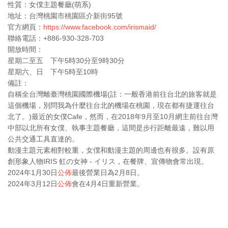
性質：女僕主題餐廳(萌系)
地址：台灣桃園市桃園區介新街95號
官方網頁：
https://www.facebook.com/irismaid/
聯絡電話：+886-930-328-703
開放時間：
星期二至五 下午5時30分至9時30分
星期六、日 下午5時至10時
備註：
自稱全台灣離臺灣桃園國際機場(註：一般香港前往台北的旅客就是
這個機場，別問我為什麼往台北的機場在桃園，現在都有捷運往台
北了。)最近的女僕Cafe，然而，在2018年9月至10月網主前往台灣
中部以北所有女僕、執事主題餐廳，這間是步行距離最遠，難以用
公共交通工具直達的。
動漫主題元素相對較重，女僕和動漫主題的周邊也有很多。設有原
創形象人物IRIS 虹の女神 - イリス，在餐牌、宣傳物會常出現。
2024年1月30日
公佈
最後營業日為2月8日。
2024年3月12日
公佈
會在4月4日重新營業。