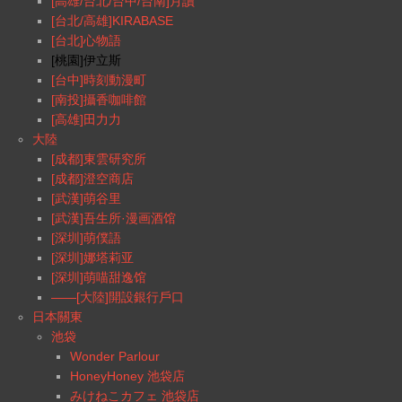
[高雄/台北/台中/台南]月讀
[台北/高雄]KIRABASE
[台北]心物語
[桃園]伊立斯
[台中]時刻動漫町
[南投]攝香咖啡館
[高雄]田力力
大陸
[成都]東雲研究所
[成都]澄空商店
[武漢]萌谷里
[武漢]吾生所·漫画酒馆
[深圳]萌僕語
[深圳]娜塔莉亚
[深圳]萌喵甜逸馆
——[大陸]開設銀行戶口
日本關東
池袋
Wonder Parlour
HoneyHoney 池袋店
みけねこカフェ 池袋店