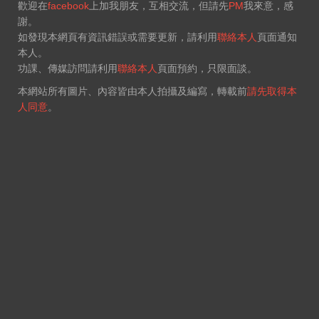
歡迎在
facebook
上加我朋友，互相交流，但請先
PM
我來意，感
謝。
如發現本網頁有資訊錯誤或需要更新，請利用
聯絡本人
頁面通知
本人。
功課、傳媒訪問請利用
聯絡本人
頁面預約，只限面談。
本網站所有圖片、內容皆由本人拍攝及編寫，轉載前
請先取得本
人同意
。