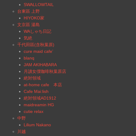
SWALLOWTAIL
台東區 上野
HIYOKO家
文京區 湯島
WAしゃち日記
気絶
千代田區(含秋葉原)
cure maid cafe’
blanq
JAM AKIHABARA
月讀女僕咖啡秋葉原店
絶対領域
at-home cafe 本店
Cafe Mai:lish
絶対領域AD1912
maidreamin HG
cutie relax
中野
Lilium Nakano
川越