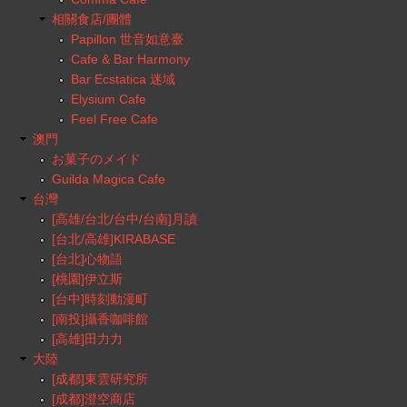
相關食店/團體
Papillon 世音如意臺
Cafe & Bar Harmony
Bar Ecstatica 迷域
Elysium Cafe
Feel Free Cafe
澳門
お菓子のメイド
Guilda Magica Cafe
台灣
[高雄/台北/台中/台南]月讀
[台北/高雄]KIRABASE
[台北]心物語
[桃園]伊立斯
[台中]時刻動漫町
[南投]攝香咖啡館
[高雄]田力力
大陸
[成都]東雲研究所
[成都]澄空商店