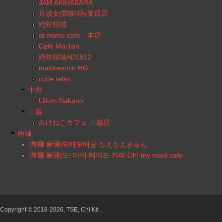
JAM AKIHABARA
月讀女僕咖啡秋葉原店
絶対領域
at-home cafe 本店
Cafe Mai:lish
絶対領域AD1912
maidreamin HG
cutie relax
中野
Lilium Nakano
川越
みけねこカフェ 川越店
南韓
[首爾 麻浦]모에모에큥 もえもえきゅん
[首爾 麻浦]오! 마이 메이드 카페 Oh! my maid cafe
Copyright © 2018-2026, TSE, Chi Kit .