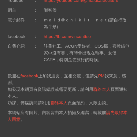
Youtube
：
https://youtube.com/@maidcafeculture
網主
：
謝智傑
電子郵件
：
ｍａｉｄ＠ｃｈｉｋｉｔ．ｎｅｔ(請自行改
為半形)
facebook
：
https://fb.com/vincenttse
自我介紹
：
註冊社工、ACGN愛好者、COS攝，喜歡貓但
家中沒有養，有時會出現在執事、女僕
CAFE，特別是去旅行的時候。
歡迎在
facebook
上加我朋友，互相交流，但請先
PM
我來意，感
謝。
如發現本網頁有資訊錯誤或需要更新，請利用
聯絡本人
頁面通知
本人。
功課、傳媒訪問請利用
聯絡本人
頁面預約，只限面談。
本網站所有圖片、內容皆由本人拍攝及編寫，轉載前
請先取得本
人同意
。