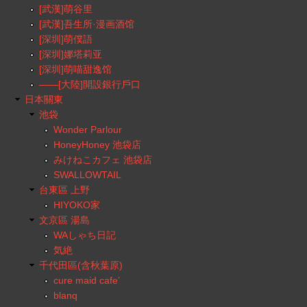
[武漢]萌谷里
[武漢]吾生所·漫画酒馆
[深圳]萌僕語
[深圳]娜塔莉亚
[深圳]萌喵甜逸馆
——[大陸]開設銀行戶口
日本關東
池袋
Wonder Parlour
HoneyHoney 池袋店
みけねこカフェ 池袋店
SWALLOWTAIL
台東區 上野
HIYOKO家
文京區 湯島
WAしゃち日記
気絶
千代田區(含秋葉原)
cure maid cafe’
blanq