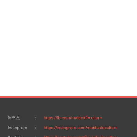
fb專頁
：
https://fb.com/maidcafeculture
Instagram
：
https://instagram.com/maidcafeculture