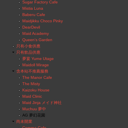
Sugar Factory Cafe
Mistia Luna
Baberu Cafe
Maidjikku Choco Pinky
DearDevil
Maid Academy
Queen’s Garden
只有小食供應
只有飲品供應
夢宴 Yume Utage
Maidoll Mirage
含本站不推薦服務
The Manor Cafe
The Misty
Kaizoku House
Maid Clinic
Maid Jinja メイド神社
Muchuu 夢中
AG 夢幻花園
尚未開業
Comma Cafe