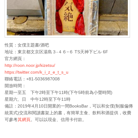
性質：女僕主題書/酒吧
地址：東京都文京区湯島３-４６−６ TS天神下ビル 6F
官方網頁：
http://roon.noor.jp/kizetsu/
https://twitter.com/k_i_z_e_t_s_u
聯絡電話：+81-5036987008
開放時間：
星期一至五 下午2時至下午11時(下午5時前為小聲時間)
星期六、日 中午12時至下午11時
備註：2019年4月10日開業的一間BooksBar，可以和女僕(制服偏傳
統英式)交流和閱讀書架上的書，有簡單主食、飲料和酒提供，收費
可參考
其網頁
。可以以現金、信用卡付款。