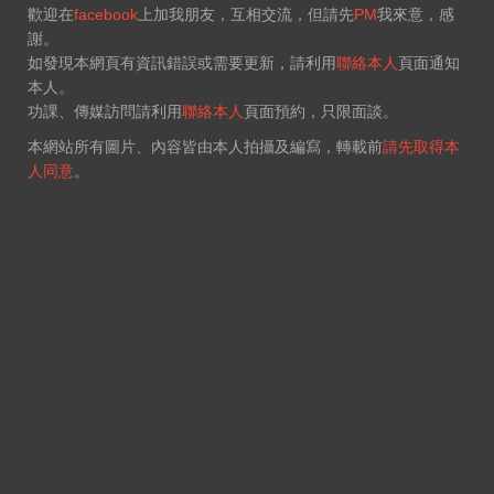
歡迎在
facebook
上加我朋友，互相交流，但請先
PM
我來意，感
謝。
如發現本網頁有資訊錯誤或需要更新，請利用
聯絡本人
頁面通知
本人。
功課、傳媒訪問請利用
聯絡本人
頁面預約，只限面談。
本網站所有圖片、內容皆由本人拍攝及編寫，轉載前
請先取得本
人同意
。