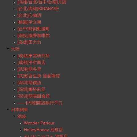
[高雄/台北/台中/台南]月讀
[台北/高雄]KIRABASE
[台北]心物語
[桃園]伊立斯
[台中]時刻動漫町
[南投]攝香咖啡館
[高雄]田力力
大陸
[成都]東雲研究所
[成都]澄空商店
[武漢]萌谷里
[武漢]吾生所·漫画酒馆
[深圳]萌僕語
[深圳]娜塔莉亚
[深圳]萌喵甜逸馆
——[大陸]開設銀行戶口
日本關東
池袋
Wonder Parlour
HoneyHoney 池袋店
みけねこカフェ 池袋店