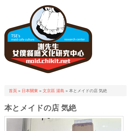
您在這裡
首頁
»
日本關東
»
文京區 湯島
» 本とメイドの店 気絶
本とメイドの店 気絶