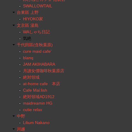
SWALLOWTAIL
台東區 上野
HIYOKO家
文京區 湯島
WAしゃち日記
気絶
千代田區(含秋葉原)
cure maid cafe’
blanq
JAM AKIHABARA
月讀女僕咖啡秋葉原店
絶対領域
at-home cafe 本店
Cafe Mai:lish
絶対領域AD1912
maidreamin HG
cutie relax
中野
Lilium Nakano
川越