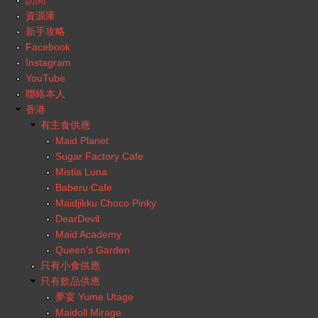
資源庫
新手攻略
Facebook
Instagram
YouTube
聯絡本人
香港
有主食供應
Maid Planet
Sugar Factory Cafe
Mistia Luna
Baberu Cafe
Maidjikku Choco Pinky
DearDevil
Maid Academy
Queen’s Garden
只有小食供應
只有飲品供應
夢宴 Yume Utage
Maidoll Mirage