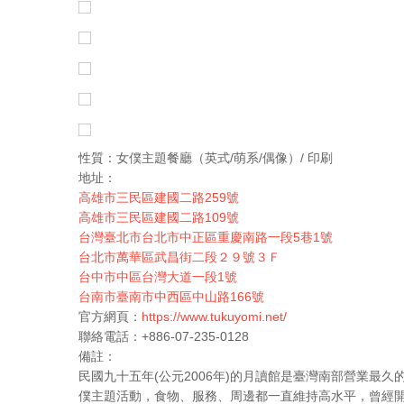
性質：女僕主題餐廳（英式/萌系/偶像）/ 印刷
地址：
高雄市三民區建國二路259號
高雄市三民區建國二路109號
台灣臺北市台北市中正區重慶南路一段5巷1號
台北市萬華區武昌街二段２９號３Ｆ
台中市中區台灣大道一段1號
台南市臺南市中西區中山路166號
官方網頁：
https://www.tukuyomi.net/
聯絡電話：+886-07-235-0128
備註：
民國九十五年(公元2006年)的月讀館是臺灣南部營業最
僕主題活動，食物、服務、周邊都一直維持高水平，曾經開辦