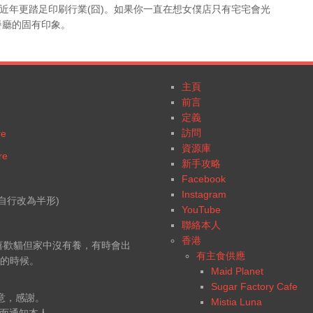
，近年更踏足印刷行業(囧)。如果你一直在想女僕店只有宅宅會光
餐廳的固有印象。
主頁
前言
定義
訪問
re
資源庫
re
新手攻略
Facebook
Instagram
自行改為半形)
YouTube
聯絡本人
香港
，喜歡貓但家中沒有養，有時會出
有主食供應
行的時候。
Maid Planet
Sugar Factory Cafe
意，感謝。
Mistia Luna