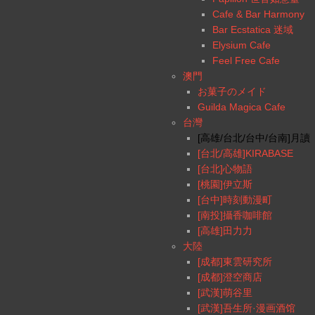
Cafe & Bar Harmony
Bar Ecstatica 迷域
Elysium Cafe
Feel Free Cafe
澳門
お菓子のメイド
Guilda Magica Cafe
台灣
[高雄/台北/台中/台南]月讀
[台北/高雄]KIRABASE
[台北]心物語
[桃園]伊立斯
[台中]時刻動漫町
[南投]攝香咖啡館
[高雄]田力力
大陸
[成都]東雲研究所
[成都]澄空商店
[武漢]萌谷里
[武漢]吾生所·漫画酒馆