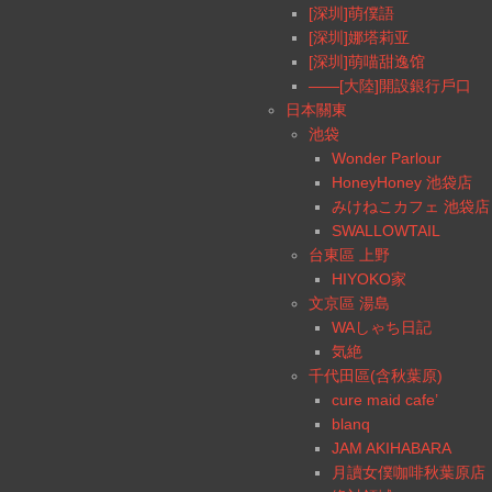
[深圳]萌僕語
[深圳]娜塔莉亚
[深圳]萌喵甜逸馆
——[大陸]開設銀行戶口
日本關東
池袋
Wonder Parlour
HoneyHoney 池袋店
みけねこカフェ 池袋店
SWALLOWTAIL
台東區 上野
HIYOKO家
文京區 湯島
WAしゃち日記
気絶
千代田區(含秋葉原)
cure maid cafe’
blanq
JAM AKIHABARA
月讀女僕咖啡秋葉原店