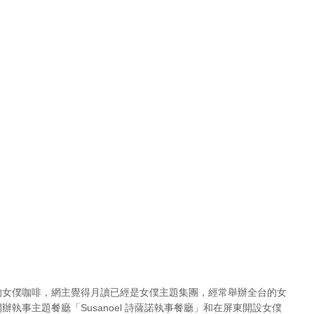
久的女僕咖啡，網主覺得月讀已經是女僕主題集團，經常舉辦全台的女
執事主題餐廳「Susanoel 詩薩諾執事餐廳」和在屏東開設女僕