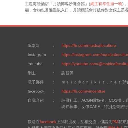
主題海邊酒店「月讀博客沙灘會館」(
網主有幸住過一晚
)
顧，食物也普遍難以入口，月讀應該會打破你對女僕主題
fb專頁
：
https://fb.com/maidcafeculture
Instagram
：
https://instagram.com/maidcafecultu
Youtube
：
https://youtube.com/@maidcafecultu
網主
：
謝智傑
電子郵件
：
ｍａｉｄ＠ｃｈｉｋｉｔ．ｎｅｔ(請
facebook
：
https://fb.com/vincenttse
自我介紹
：
註冊社工、ACGN愛好者、COS攝
現在執事、女僕CAFE，特別是去旅
歡迎在
facebook
上加我朋友，互相交流，但請先
PM
我來