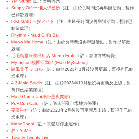
YM Studio
(註：暫時停業)
Supply Office 懶人供應所
（註：由於長時間沒再舉辦活動，暫作
已解散處理）
IKKI MAID 一揆メイド
（註：由於長時間沒再舉辦活動，暫作已
結業處理
）
Rhythm
- Maid Girl's Bar
Meow Me Home
（註：由於長時間沒再舉辦活動，暫作已解散
處理）
毛毛精靈服裝出租店 Momo Erufu
（註：營運方式轉變）
My School校園活動部 (Maid.MySchool)
歐風菓子 チロル
（註：由於2023年3月後沒再更新，暫視作已結
業處理）
4.3-Maid.Studio
（註：由於2023年10月後沒再更新及上線，暫
視作已結業處理）
Maid Game Up
(紙筆墨夜間館)
PoP.Con Cafe
（註：尚未開業但場地方停運）
耍廢神社
（註：由於2023年2月後沒再更新及上線，暫視作已結
業處理）
MahoDogbi
（註：實體店停止運作）
夢・YuMe
Twenty Twenty Live