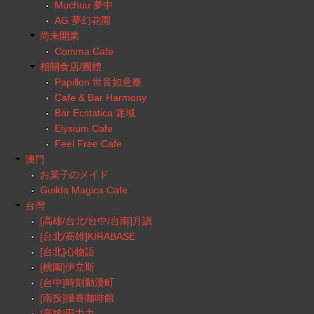
Muchuu 夢中
AG 夢幻花園
尚未開業
Comma Cafe
相關食店/團體
Papillon 世音如意臺
Cafe & Bar Harmony
Bar Ecstatica 迷域
Elysium Cafe
Feel Free Cafe
澳門
お菓子のメイド
Guilda Magica Cafe
台灣
[高雄/台北/台中/台南]月讀
[台北/高雄]KIRABASE
[台北]心物語
[桃園]伊立斯
[台中]時刻動漫町
[南投]攝香咖啡館
[高雄]田力力