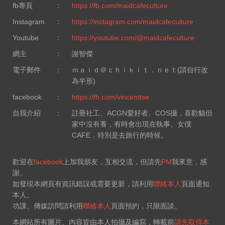
fb專頁
：
https://fb.com/maidcafeculture
Instagram
：
https://instagram.com/maidcafeculture
Youtube
：
https://youtube.com/@maidcafeculture
網主
：
謝智傑
電子郵件
：
ｍａｉｄ＠ｃｈｉｋｉｔ．ｎｅｔ(請自行改
為半形)
facebook
：
https://fb.com/vincenttse
自我介紹
：
註冊社工、ACGN愛好者、COS攝，喜歡貓但
家中沒有養，有時會出現在執事、女僕
CAFE，特別是去旅行的時候。
歡迎在
facebook
上加我朋友，互相交流，但請先
PM
我來意，感
謝。
如發現本網頁有資訊錯誤或需要更新，請利用
聯絡本人
頁面通知
本人。
功課、傳媒訪問請利用
聯絡本人
頁面預約，只限面談。
本網站所有圖片、內容皆由本人拍攝及編寫，轉載前
請先取得本