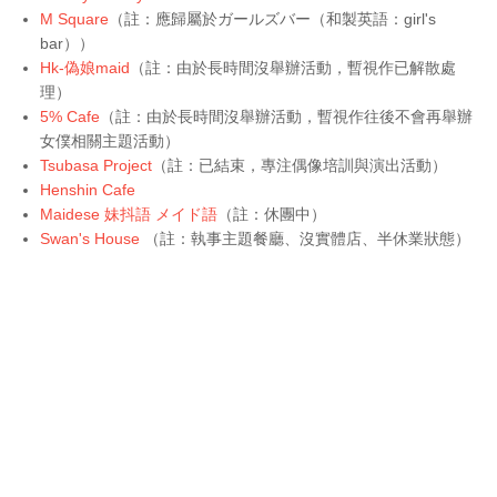
M Square
（註：應歸屬於ガールズバー（和製英語：girl's
bar））
Hk-偽娘maid
（註：由於長時間沒舉辦活動，暫視作已解散處
理）
5% Cafe
（註：由於長時間沒舉辦活動，暫視作往後不會再舉辦
女僕相關主題活動）
Tsubasa Project
（註：已結束，專注
偶像培訓與演出活動
）
Henshin Cafe
Maidese 妹抖語 メイド語
（註：休團中）
Swan's House
（註：執事主題餐廳、沒實體店、半休業狀態）