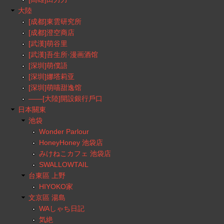
大陸
[成都]東雲研究所
[成都]澄空商店
[武漢]萌谷里
[武漢]吾生所·漫画酒馆
[深圳]萌僕語
[深圳]娜塔莉亚
[深圳]萌喵甜逸馆
——[大陸]開設銀行戶口
日本關東
池袋
Wonder Parlour
HoneyHoney 池袋店
みけねこカフェ 池袋店
SWALLOWTAIL
台東區 上野
HIYOKO家
文京區 湯島
WAしゃち日記
気絶