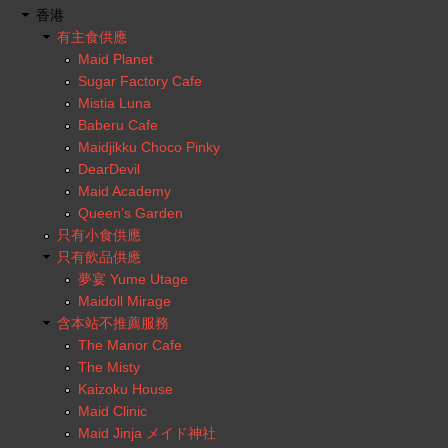
香港
有主食供應
Maid Planet
Sugar Factory Cafe
Mistia Luna
Baberu Cafe
Maidjikku Choco Pinky
DearDevil
Maid Academy
Queen’s Garden
只有小食供應
只有飲品供應
夢宴 Yume Utage
Maidoll Mirage
含本站不推薦服務
The Manor Cafe
The Misty
Kaizoku House
Maid Clinic
Maid Jinja メイド神社