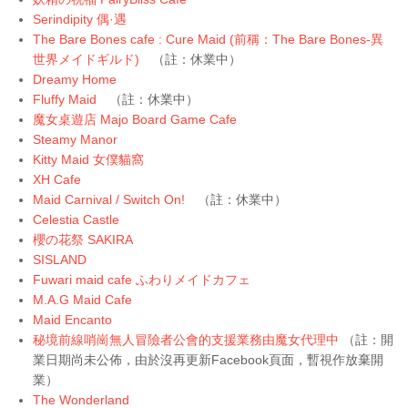
Serindipity 偶·遇
The Bare Bones cafe : Cure Maid (前稱：The Bare Bones-異
世界メイドギルド)
（註：休業中）
Dreamy Home
Fluffy Maid
（註：休業中）
魔女桌遊店 Majo Board Game Cafe
Steamy Manor
Kitty Maid 女僕貓窩
XH Cafe
Maid Carnival /
Switch On!
（註：休業中）
Celestia Castle
櫻の花祭 SAKIRA
SISLAND
Fuwari maid cafe ふわりメイドカフェ
M.A.G Maid Cafe
Maid Encanto
秘境前線哨崗無人冒險者公會的支援業務由魔女代理中
（註：開
業日期尚未公佈，由於沒再更新Facebook頁面，暫視作放棄開
業）
The Wonderland