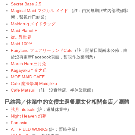
Secret Base 2.5
Magical Maid マジカル メイド
（註：由於無期限式內部裝修狀
態，暫視作已結業）
Maiddrug メイドラッグ
Maid Planet +
從...異世界
Maid 100%
Fairyland フェアリーランドCafe
（註：開業日期尚未公佈，由
於沒再更新Facebook頁面，暫視作放棄開業）
March Hare三月兔
Kagayaku＊光之丘
MOE MAID CAFE
Cafe 魔法學園 Maidjikku
Cafe Matsuri
（註：沒實體店、半休業狀態）
已結業／休業中的女僕主題餐廳文化相關食店／團體
弦月 -itotsuki
(註：遷址休業中)
Night Heaven 幻夢
Fantasia
A.T FIELD WORKS
(註：暫時停業)