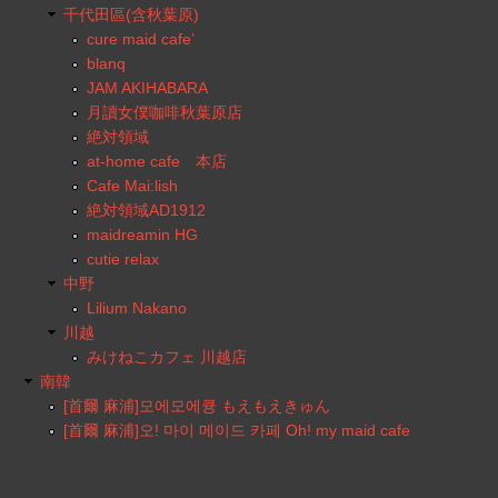
千代田區(含秋葉原)
cure maid cafe’
blanq
JAM AKIHABARA
月讀女僕咖啡秋葉原店
絶対領域
at-home cafe 本店
Cafe Mai:lish
絶対領域AD1912
maidreamin HG
cutie relax
中野
Lilium Nakano
川越
みけねこカフェ 川越店
南韓
[首爾 麻浦]모에모에큥 もえもえきゅん
[首爾 麻浦]오! 마이 메이드 카페 Oh! my maid cafe