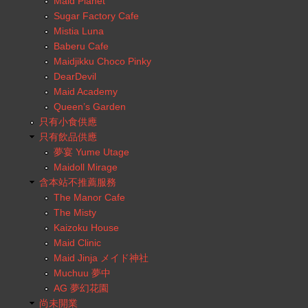
Maid Planet
Sugar Factory Cafe
Mistia Luna
Baberu Cafe
Maidjikku Choco Pinky
DearDevil
Maid Academy
Queen’s Garden
只有小食供應
只有飲品供應
夢宴 Yume Utage
Maidoll Mirage
含本站不推薦服務
The Manor Cafe
The Misty
Kaizoku House
Maid Clinic
Maid Jinja メイド神社
Muchuu 夢中
AG 夢幻花園
尚未開業