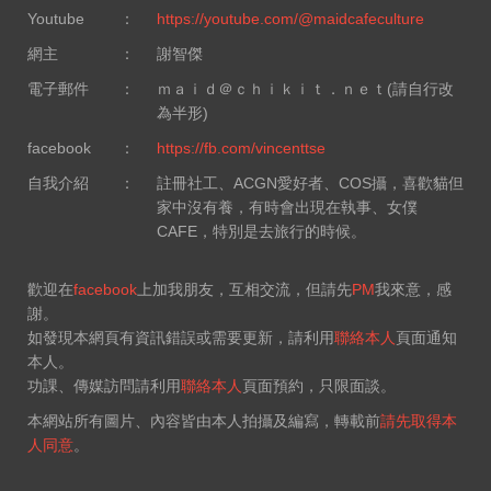
Youtube
：
https://youtube.com/@maidcafeculture
網主
：
謝智傑
電子郵件
：
ｍａｉｄ＠ｃｈｉｋｉｔ．ｎｅｔ(請自行改
為半形)
facebook
：
https://fb.com/vincenttse
自我介紹
：
註冊社工、ACGN愛好者、COS攝，喜歡貓但
家中沒有養，有時會出現在執事、女僕
CAFE，特別是去旅行的時候。
歡迎在
facebook
上加我朋友，互相交流，但請先
PM
我來意，感
謝。
如發現本網頁有資訊錯誤或需要更新，請利用
聯絡本人
頁面通知
本人。
功課、傳媒訪問請利用
聯絡本人
頁面預約，只限面談。
本網站所有圖片、內容皆由本人拍攝及編寫，轉載前
請先取得本
人同意
。