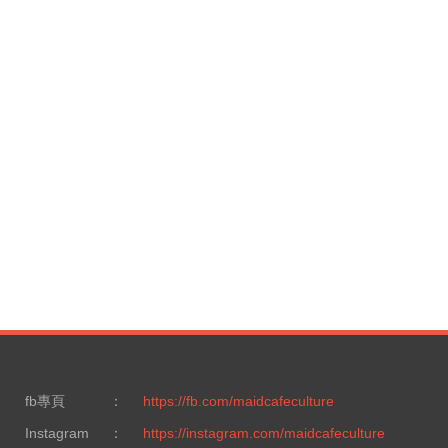
fb專頁
：
https://fb.com/maidcafeculture
Instagram
：
https://instagram.com/maidcafeculture