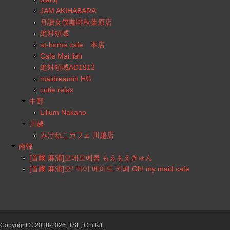
JAM AKIHABARA
月讀女僕咖啡秋葉原店
絶対領域
at-home cafe 本店
Cafe Mai:lish
絶対領域AD1912
maidreamin HG
cutie relax
中野
Lilium Nakano
川越
みけねこカフェ 川越店
南韓
[首爾 麻浦]모에모에큥 もえもえきゅん
[首爾 麻浦]오! 마이 메이드 카페 Oh! my maid cafe
Copyright © 2018-2026, TSE, Chi Kit .