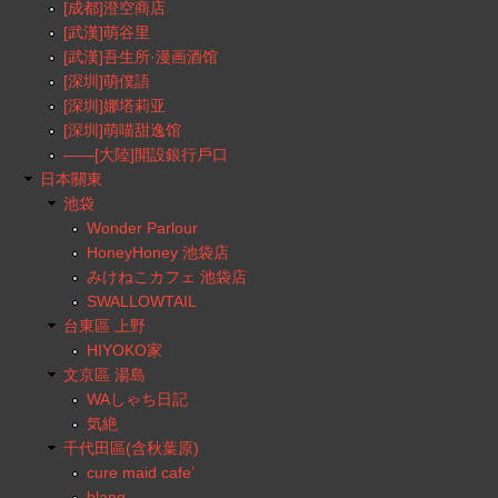
[成都]澄空商店
[武漢]萌谷里
[武漢]吾生所·漫画酒馆
[深圳]萌僕語
[深圳]娜塔莉亚
[深圳]萌喵甜逸馆
——[大陸]開設銀行戶口
日本關東
池袋
Wonder Parlour
HoneyHoney 池袋店
みけねこカフェ 池袋店
SWALLOWTAIL
台東區 上野
HIYOKO家
文京區 湯島
WAしゃち日記
気絶
千代田區(含秋葉原)
cure maid cafe’
blanq