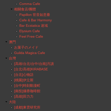
Comma Cafe
相關食店/團體
Papillon 世音如意臺
Cafe & Bar Harmony
Bar Ecstatica 迷域
Elysium Cafe
Feel Free Cafe
澳門
お菓子のメイド
Guilda Magica Cafe
台灣
[高雄/台北/台中/台南]月讀
[台北/高雄]KIRABASE
[台北]心物語
[桃園]伊立斯
[台中]時刻動漫町
[南投]攝香咖啡館
[高雄]田力力
大陸
[成都]東雲研究所