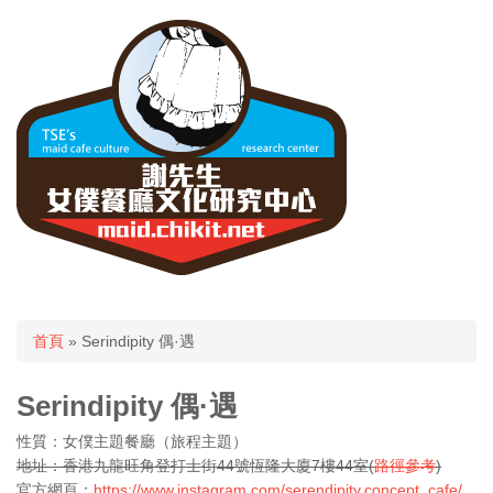
您在這裡
首頁
» Serindipity 偶·遇
Serindipity 偶·遇
性質：女僕主題餐廳（旅程主題）
地址：香港九龍旺角登打士街44號恆隆大廈7樓44室(
路徑參考
)
官方網頁：
https://www.instagram.com/serendipity.concept_cafe/