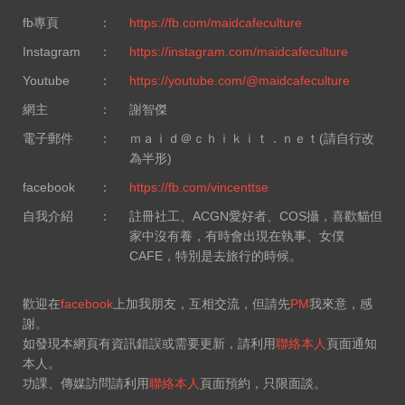
fb專頁
：
https://fb.com/maidcafeculture
Instagram
：
https://instagram.com/maidcafeculture
Youtube
：
https://youtube.com/@maidcafeculture
網主
：
謝智傑
電子郵件
：
ｍａｉｄ＠ｃｈｉｋｉｔ．ｎｅｔ(請自行改
為半形)
facebook
：
https://fb.com/vincenttse
自我介紹
：
註冊社工、ACGN愛好者、COS攝，喜歡貓但
家中沒有養，有時會出現在執事、女僕
CAFE，特別是去旅行的時候。
歡迎在
facebook
上加我朋友，互相交流，但請先
PM
我來意，感
謝。
如發現本網頁有資訊錯誤或需要更新，請利用
聯絡本人
頁面通知
本人。
功課、傳媒訪問請利用
聯絡本人
頁面預約，只限面談。