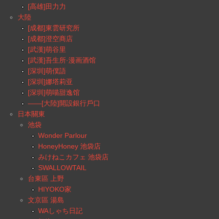
[高雄]田力力
大陸
[成都]東雲研究所
[成都]澄空商店
[武漢]萌谷里
[武漢]吾生所·漫画酒馆
[深圳]萌僕語
[深圳]娜塔莉亚
[深圳]萌喵甜逸馆
——[大陸]開設銀行戶口
日本關東
池袋
Wonder Parlour
HoneyHoney 池袋店
みけねこカフェ 池袋店
SWALLOWTAIL
台東區 上野
HIYOKO家
文京區 湯島
WAしゃち日記