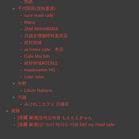
気絶
千代田區(含秋葉原)
cure maid cafe’
blanq
JAM AKIHABARA
月讀女僕咖啡秋葉原店
絶対領域
at-home cafe 本店
Cafe Mai:lish
絶対領域AD1912
maidreamin HG
cutie relax
中野
Lilium Nakano
川越
みけねこカフェ 川越店
南韓
[首爾 麻浦]모에모에큥 もえもえきゅん
[首爾 麻浦]오! 마이 메이드 카페 Oh! my maid cafe