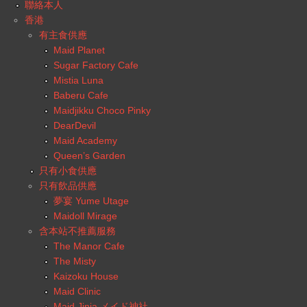
聯絡本人
香港
有主食供應
Maid Planet
Sugar Factory Cafe
Mistia Luna
Baberu Cafe
Maidjikku Choco Pinky
DearDevil
Maid Academy
Queen’s Garden
只有小食供應
只有飲品供應
夢宴 Yume Utage
Maidoll Mirage
含本站不推薦服務
The Manor Cafe
The Misty
Kaizoku House
Maid Clinic
Maid Jinja メイド神社