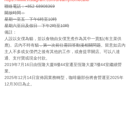
聯絡電話：+852-68908369
開放時間：
星期一至五 下午6時至10時
星期六至日及假日 下午2時至10時
備註：
人設以女僕為貓，並以食物由女僕烹煮作為其中一賣點(有主菜供
應)。店內不時有貓
，第一次前往需回答動漫相關問題
。留意如店內
主人不多或女僕們之後有其他的工作，或會提早關店。可以八達
通、支付寶或現金付款。
2019年7月16日由恆隆大廈8樓44室遷至恆隆大廈7樓44室繼續營
業。
2025年12月14日宣佈因業務轉型，咖啡廳部份將會營運至2025年
12月30日為止。