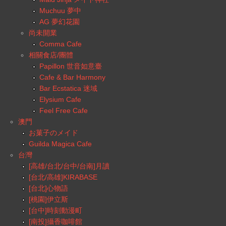
Muchuu 夢中
AG 夢幻花園
尚未開業
Comma Cafe
相關食店/團體
Papillon 世音如意臺
Cafe & Bar Harmony
Bar Ecstatica 迷域
Elysium Cafe
Feel Free Cafe
澳門
お菓子のメイド
Guilda Magica Cafe
台灣
[高雄/台北/台中/台南]月讀
[台北/高雄]KIRABASE
[台北]心物語
[桃園]伊立斯
[台中]時刻動漫町
[南投]攝香咖啡館