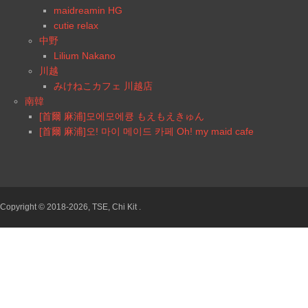
maidreamin HG
cutie relax
中野
Lilium Nakano
川越
みけねこカフェ 川越店
南韓
[首爾 麻浦]모에모에큥 もえもえきゅん
[首爾 麻浦]오! 마이 메이드 카페 Oh! my maid cafe
Copyright © 2018-2026, TSE, Chi Kit .