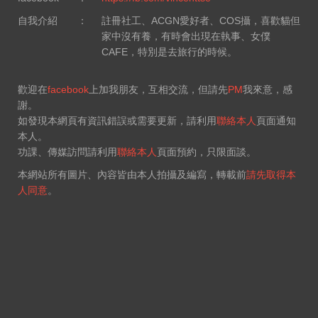
自我介紹
：
註冊社工、ACGN愛好者、COS攝，喜歡貓但
家中沒有養，有時會出現在執事、女僕
CAFE，特別是去旅行的時候。
歡迎在
facebook
上加我朋友，互相交流，但請先
PM
我來意，感
謝。
如發現本網頁有資訊錯誤或需要更新，請利用
聯絡本人
頁面通知
本人。
功課、傳媒訪問請利用
聯絡本人
頁面預約，只限面談。
本網站所有圖片、內容皆由本人拍攝及編寫，轉載前
請先取得本
人同意
。