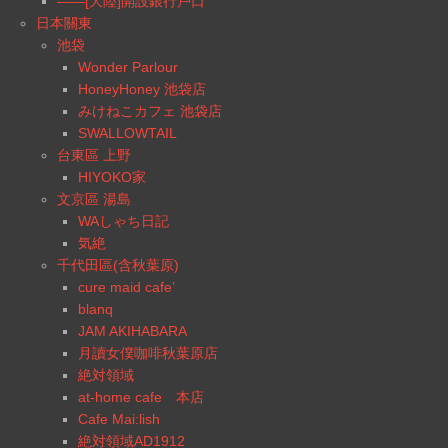
——[大陸]開設銀行戶口
日本關東
池袋
Wonder Parlour
HoneyHoney 池袋店
みけねこカフェ 池袋店
SWALLOWTAIL
台東區 上野
HIYOKO家
文京區 湯島
WAしゃち日記
気絶
千代田區(含秋葉原)
cure maid cafe’
blanq
JAM AKIHABARA
月讀女僕咖啡秋葉原店
絶対領域
at-home cafe 本店
Cafe Mai:lish
絶対領域AD1912