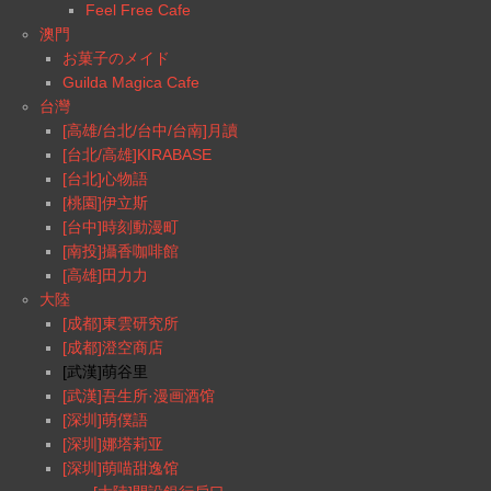
Feel Free Cafe
澳門
お菓子のメイド
Guilda Magica Cafe
台灣
[高雄/台北/台中/台南]月讀
[台北/高雄]KIRABASE
[台北]心物語
[桃園]伊立斯
[台中]時刻動漫町
[南投]攝香咖啡館
[高雄]田力力
大陸
[成都]東雲研究所
[成都]澄空商店
[武漢]萌谷里
[武漢]吾生所·漫画酒馆
[深圳]萌僕語
[深圳]娜塔莉亚
[深圳]萌喵甜逸馆