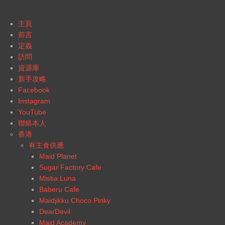
主頁
前言
定義
訪問
資源庫
新手攻略
Facebook
Instagram
YouTube
聯絡本人
香港
有主食供應
Maid Planet
Sugar Factory Cafe
Mistia Luna
Baberu Cafe
Maidjikku Choco Pinky
DearDevil
Maid Academy