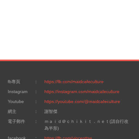
fb專頁
：
https://fb.com/maidcafeculture
Instagram
：
https://instagram.com/maidcafeculture
Youtube
：
https://youtube.com/@maidcafeculture
網主
：
謝智傑
電子郵件
：
ｍａｉｄ＠ｃｈｉｋｉｔ．ｎｅｔ(請自行改
為半形)
facebook
：
https://fb.com/vincenttse