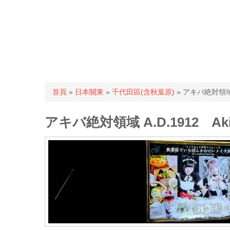
您在這裡
首頁
»
日本關東
»
千代田區(含秋葉原)
» アキバ絶対領域 A.D
アキバ絶対領域 A.D.1912 Akiba 