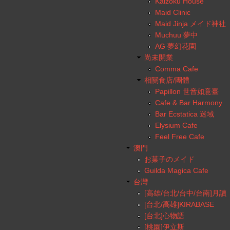
Kaizoku House
Maid Clinic
Maid Jinja メイド神社
Muchuu 夢中
AG 夢幻花園
尚未開業
Comma Cafe
相關食店/團體
Papillon 世音如意臺
Cafe & Bar Harmony
Bar Ecstatica 迷域
Elysium Cafe
Feel Free Cafe
澳門
お菓子のメイド
Guilda Magica Cafe
台灣
[高雄/台北/台中/台南]月讀
[台北/高雄]KIRABASE
[台北]心物語
[桃園]伊立斯