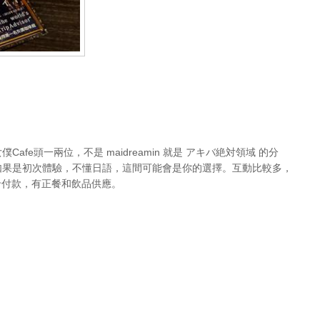
Cafe頭一兩位，不是 maidreamin 就是 アキバ絶対領域 的分
如果是初次體驗，不懂日語，這間可能會是你的選擇。互動比較多，
卡付款，有正餐和飲品供應。