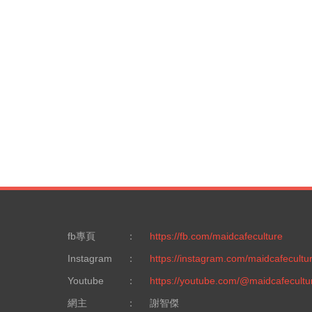
fb專頁
：
https://fb.com/maidcafeculture
Instagram
：
https://instagram.com/maidcafecultu
Youtube
：
https://youtube.com/@maidcafecultu
網主
：
謝智傑