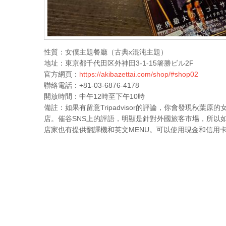
性質：女僕主題餐廳（古典x混沌主題）
地址：東京都千代田区外神田3-1-15箸勝ビル2F
官方網頁：
https://akibazettai.com/shop/#shop02
聯絡電話：+81-03-6876-4178
開放時間：中午12時至下午10時
備註：如果有留意Tripadvisor的評論，你會發現秋葉原的女僕
店。催谷SNS上的評語，明顯是針對外國旅客市場，所以
店家也有提供翻譯機和英文MENU。可以使用現金和信用