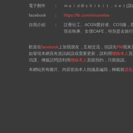
電子郵件
：
ｍａｉｄ＠ｃｈｉｋｉｔ．ｎｅｔ(請
facebook
：
https://fb.com/vincenttse
自我介紹
：
註冊社工、ACGN愛好者、COS攝
現在執事、女僕CAFE，特別是去旅
歡迎在
facebook
上加我朋友，互相交流，但請先
PM
我來
如發現本網頁有資訊錯誤或需要更新，請利用
聯絡本人
頁
功課、傳媒訪問請利用
聯絡本人
頁面預約，只限面談。
本網站所有圖片、內容皆由本人拍攝及編寫，轉載前
請先