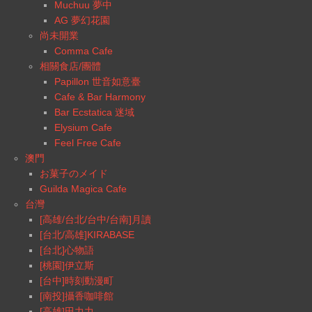
Muchuu 夢中
AG 夢幻花園
尚未開業
Comma Cafe
相關食店/團體
Papillon 世音如意臺
Cafe & Bar Harmony
Bar Ecstatica 迷域
Elysium Cafe
Feel Free Cafe
澳門
お菓子のメイド
Guilda Magica Cafe
台灣
[高雄/台北/台中/台南]月讀
[台北/高雄]KIRABASE
[台北]心物語
[桃園]伊立斯
[台中]時刻動漫町
[南投]攝香咖啡館
[高雄]田力力