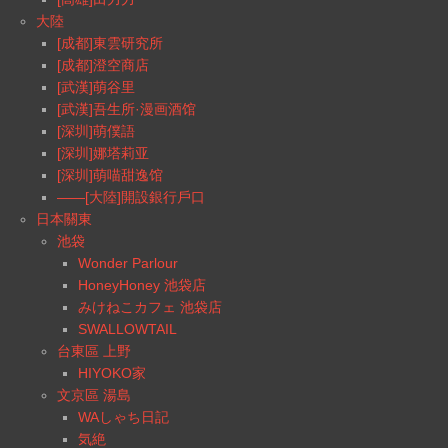
大陸
[成都]東雲研究所
[成都]澄空商店
[武漢]萌谷里
[武漢]吾生所·漫画酒馆
[深圳]萌僕語
[深圳]娜塔莉亚
[深圳]萌喵甜逸馆
——[大陸]開設銀行戶口
日本關東
池袋
Wonder Parlour
HoneyHoney 池袋店
みけねこカフェ 池袋店
SWALLOWTAIL
台東區 上野
HIYOKO家
文京區 湯島
WAしゃち日記
気絶