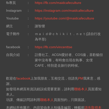
fb專頁
：
https://fb.com/maidcafeculture
Instagram
：
https://instagram.com/maidcafeculture
Youtube
：
https://youtube.com/@maidcafeculture
網主
：
謝智傑
電子郵件
：
ｍａｉｄ＠ｃｈｉｋｉｔ．ｎｅｔ(請自行改
為半形)
facebook
：
https://fb.com/vincenttse
自我介紹
：
註冊社工、ACGN愛好者、COS攝，喜歡貓但
家中沒有養，有時會出現在執事、女僕
CAFE，特別是去旅行的時候。
歡迎在
facebook
上加我朋友，互相交流，但請先
PM
我來意，感
謝。
如發現本網頁有資訊錯誤或需要更新，請利用
聯絡本人
頁面通知
本人。
功課、傳媒訪問請利用
聯絡本人
頁面預約，只限面談。
本網站所有圖片、內容皆由本人拍攝及編寫，轉載前
請先取得本