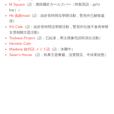
M Square
（註：應歸屬於ガールズバー（和製英語：girl's
bar））
Hk-偽娘maid
（註：由於長時間沒舉辦活動，暫視作已解散處
理）
5% Cafe
（註：由於長時間沒舉辦活動，暫視作往後不會再舉辦
女僕相關主題活動）
Tsubasa Project
（註：已結束，專注
偶像培訓與演出活動
）
Henshin Cafe
Maidese 妹抖語 メイド語
（註：休團中）
Swan's House
（註：執事主題餐廳、沒實體店、半休業狀態）