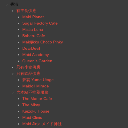
香港
有主食供應
Maid Planet
Sugar Factory Cafe
Mistia Luna
Baberu Cafe
Maidjikku Choco Pinky
DearDevil
Maid Academy
Queen’s Garden
只有小食供應
只有飲品供應
夢宴 Yume Utage
Maidoll Mirage
含本站不推薦服務
The Manor Cafe
The Misty
Kaizoku House
Maid Clinic
Maid Jinja メイド神社