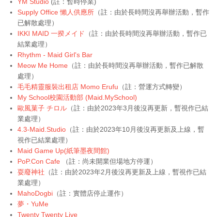
YM Studio
(註：暫時停業)
Supply Office 懶人供應所
（註：由於長時間沒再舉辦活動，暫作
已解散處理）
IKKI MAID 一揆メイド
（註：由於長時間沒再舉辦活動，暫作已
結業處理
）
Rhythm
- Maid Girl's Bar
Meow Me Home
（註：由於長時間沒再舉辦活動，暫作已解散
處理）
毛毛精靈服裝出租店 Momo Erufu
（註：營運方式轉變）
My School校園活動部 (Maid.MySchool)
歐風菓子 チロル
（註：由於2023年3月後沒再更新，暫視作已結
業處理）
4.3-Maid.Studio
（註：由於2023年10月後沒再更新及上線，暫
視作已結業處理）
Maid Game Up
(紙筆墨夜間館)
PoP.Con Cafe
（註：尚未開業但場地方停運）
耍廢神社
（註：由於2023年2月後沒再更新及上線，暫視作已結
業處理）
MahoDogbi
（註：實體店停止運作）
夢・YuMe
Twenty Twenty Live