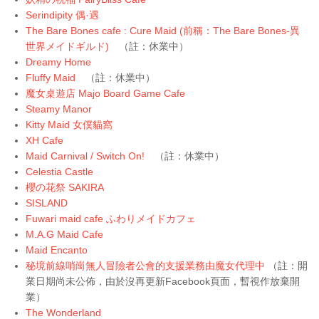
Serindipity 偶·遇
The Bare Bones cafe : Cure Maid (前稱：The Bare Bones-異
世界メイドギルド)
（註：休業中）
Dreamy Home
Fluffy Maid
（註：休業中）
魔女桌遊店 Majo Board Game Cafe
Steamy Manor
Kitty Maid 女僕貓窩
XH Cafe
Maid Carnival /
Switch On!
（註：休業中）
Celestia Castle
櫻の花祭 SAKIRA
SISLAND
Fuwari maid cafe ふわりメイドカフェ
M.A.G Maid Cafe
Maid Encanto
秘境前線哨崗無人冒險者公會的支援業務由魔女代理中
（註：開
業日期尚未公佈，由於沒再更新Facebook頁面，暫視作放棄開
業）
The Wonderland