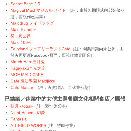
Secret Base 2.5
Magical Maid マジカル メイド
（註：由於無期限式內部裝修狀
態，暫視作已結業）
Maiddrug メイドラッグ
Maid Planet +
從...異世界
Maid 100%
Fairyland フェアリーランドCafe
（註：開業日期尚未公佈，由
於沒再更新Facebook頁面，暫視作放棄開業）
March Hare三月兔
Kagayaku＊光之丘
MOE MAID CAFE
Cafe 魔法學園 Maidjikku
Cafe Matsuri
（註：沒實體店、半休業狀態）
已結業／休業中的女僕主題餐廳文化相關食店／團體
弦月 -itotsuki
(註：遷址休業中)
Night Heaven 幻夢
Fantasia
A.T FIELD WORKS
(註：暫時停業)