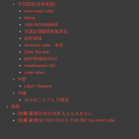
千代田區(含秋葉原)
cure maid cafe’
blanq
JAM AKIHABARA
月讀女僕咖啡秋葉原店
絶対領域
at-home cafe 本店
Cafe Mai:lish
絶対領域AD1912
maidreamin HG
cutie relax
中野
Lilium Nakano
川越
みけねこカフェ 川越店
南韓
[首爾 麻浦]모에모에큥 もえもえきゅん
[首爾 麻浦]오! 마이 메이드 카페 Oh! my maid cafe